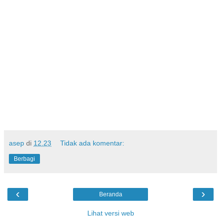
asep
di
12.23
Tidak ada komentar:
Berbagi
‹
›
Beranda
Lihat versi web