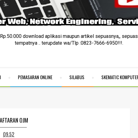
p.50.000 download aplikasi maupun artikel sepuasnya,, sepuas
tempatnya .. terupdate wa/Tlp :0823-7666-6950!!!.
I
PEMASARAN ONLINE
SILABUS
SKEMATIC KOMPUTE
AFTARAN OJM
09.52