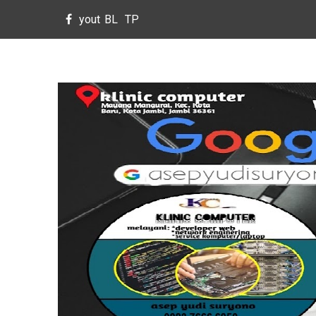
yout
BL
TP
ube