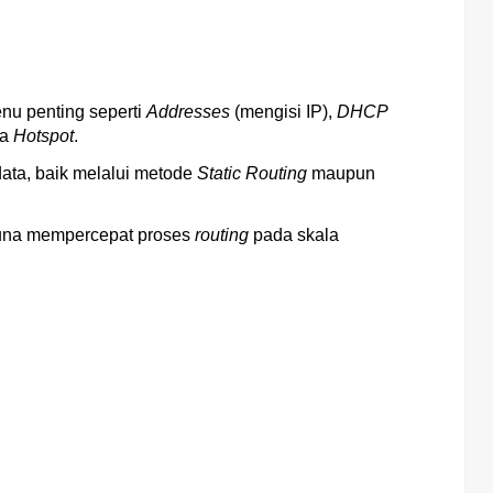
nu penting seperti
Addresses
(mengisi IP),
DHCP
ga
Hotspot
.
data, baik melalui metode
Static Routing
maupun
guna mempercepat proses
routing
pada skala
-->