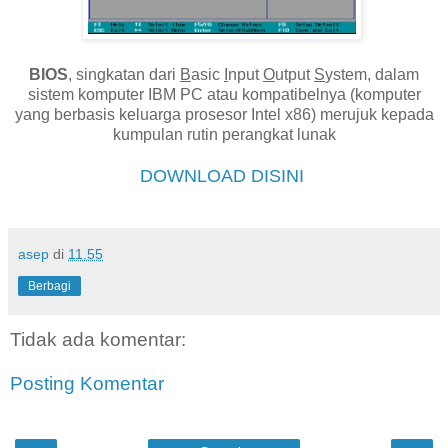
BIOS
, singkatan dari
B
asic
I
nput
O
utput
S
ystem, dalam
sistem komputer IBM PC atau kompatibelnya (komputer
yang berbasis keluarga prosesor Intel x86) merujuk kepada
kumpulan rutin perangkat lunak
DOWNLOAD DISINI
asep
di
11.55
Berbagi
Tidak ada komentar:
Posting Komentar