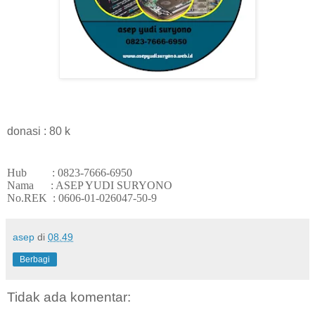
donasi : 80 k
Hub :
0823-7666-6950
Nama : ASEP YUDI SURYONO
No.REK : 0606-01-026047-50-9
asep
di
08.49
Berbagi
Tidak ada komentar: